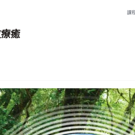
課
波療癒