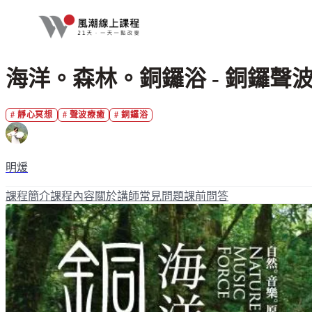
海洋。森林。銅鑼浴 - 銅鑼聲
#
靜心冥想
#
聲波療癒
#
銅鑼浴
明煖
課程簡介
課程內容
關於講師
常見問題
課前問答