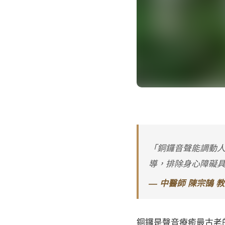
「銅鑼音聲能調動
導，排除身心障礙
— 中醫師 陳宗鵠 
銅鑼是聲音療癒最古老