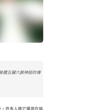
身體五臟六腑神經的傳
今，許多人將它運用在瑜