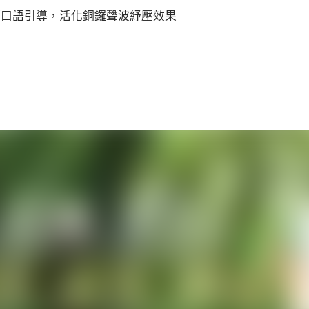
師口語引導，活化銅鑼聲波紓壓效果