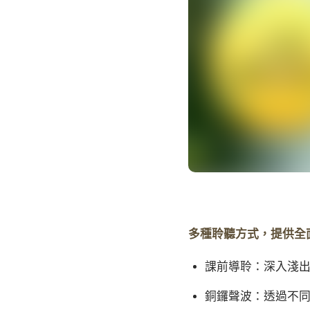
多種聆聽方式，提供全
課前導聆：深入淺
銅鑼聲波：透過不