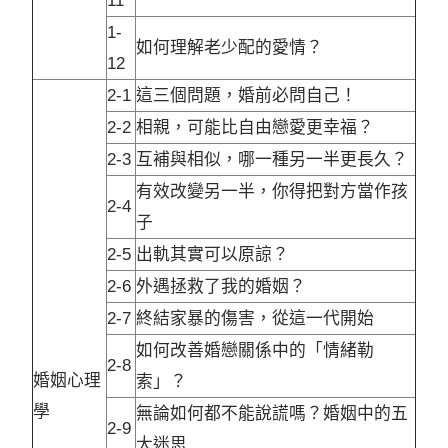
11
1-
如何理解老少配的愛情？
12
2-1
這三個問題，婚前必問自己！
2-2
相親，可能比自由戀愛更幸福？
2-3
互補與相似，哪一種另一半更長久？
有效改變另一半，你得把對方當作孩
2-4
子
2-5
出軌其實可以原諒？
2-6
外遇拯救了我的婚姻？
2-7
終結家暴的傷害，從這一代開始
如何改善婚戀關係中的「情緒勒
2-8
婚姻心理
索」？
學
無論如何都不能說謊嗎？婚姻中的五
2-9
大迷思