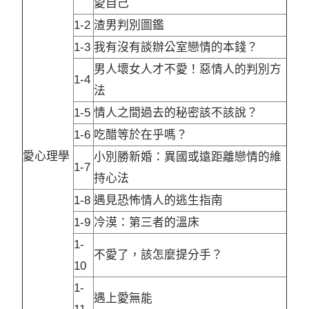
愛自己
1-2
渣男判別圖鑑
1-3
我有沒有談辦公室戀情的本錢？
男人壞女人才不愛！惡情人的判別方
1-4
法
1-5
情人之間過去的秘密該不該說？
1-6
吃醋等於在乎嗎？
愛心理學
小別勝新婚：異國或遠距離戀情的維
1-7
持心法
1-8
遇見恐怖情人的逃生指南
1-9
冷漠：第三者的溫床
1-
不愛了，該怎麼提分手？
10
1-
遇上愛無能