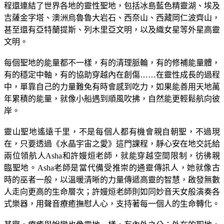
程還連結了世界各地的靈性聖地，包括冰島藍色精靈湖、埃及
吉薩金字塔、澳洲烏魯魯大岩石、西奈山、西藏岡仁波齊山，
甚至還有亞特蘭提斯、列木里亞文明，以及織女星等外星高靈
文明。
每個聖地的能量都不一樣，有的清理脈輪，有的修補能量體，
有的穩定中軸，有的協助穿越內在創傷……在靈性成長的過程
中，單靠自己的力量難免有時會感到吃力，如果能善用天地萬
年累積的能量，就像小船遇到順風吹拂，自然能更輕鬆航向彼
岸。
靈山聖地遙遠千里，不是每個人都有機會親自朝聖，不過現
在，只要透過《水晶宇宙之愛》這門課程，靜心安在地交託給
兩位領航人
Asha
和許嫚烜老師，就能穿越空間限制，彷彿親
臨聖地。
Asha
老師是當代備受推崇的通靈傳訊人，她就像古
時的巫者一般，以溫暖清晰的力量傳遞高靈的智慧，啟發無數
人走向更高的生命層次；許嫚烜老師則如同妙音天女般演奏各
式樂器，用聲音療癒撫慰人心，支持著每一個人的生命轉化。