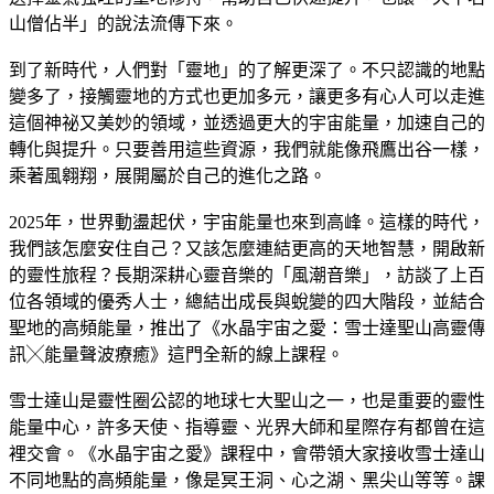
山僧佔半」的說法流傳下來。
到了新時代，人們對「靈地」的了解更深了。不只認識的地點
變多了，接觸靈地的方式也更加多元，讓更多有心人可以走進
這個神祕又美妙的領域，並透過更大的宇宙能量，加速自己的
轉化與提升。只要善用這些資源，我們就能像飛鷹出谷一樣，
乘著風翱翔，展開屬於自己的進化之路。
2025
年，世界動盪起伏，宇宙能量也來到高峰。這樣的時代，
我們該怎麼安住自己？又該怎麼連結更高的天地智慧，開啟新
的靈性旅程？長期深耕心靈音樂的「風潮音樂」，訪談了上百
位各領域的優秀人士，總結出成長與蛻變的四大階段，並結合
聖地的高頻能量，推出了《水晶宇宙之愛：雪士達聖山
高靈傳
訊
╳
能量聲波療癒》這門全新的線上課程。
雪士達山是靈性圈公認的地球七大聖山之一，也是重要的靈性
能量中心，許多天使、指導靈、光界大師和星際存有都曾在這
裡交會。《水晶宇宙之愛》課程中，會帶領大家接收雪士達山
不同地點的高頻能量，像是冥王洞、心之湖、黑尖山等等。課