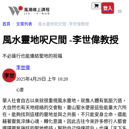
登入
首頁
文章列表
風水靈地呎尺間 -李世偉教授
風水靈地呎尺間 -李世偉教授
不必遠行也能連結聖地的祝福
李世偉
李世
2025年4月29日 上午 10:20
心靈
華人社會自古以來就很重視風水靈地。就像人體有氣脈穴道，
大自然也有天地經絡的交會點，靈山聖水便是這些能量大穴所
在。能夠找到這樣的靈地並與之共振，不只能安身立命，還能
藉著靈氣淬煉心魂、轉化意識。因此古往今來許多修行人都會
選擇靈氣強旺的聖地修持，幫助自己快速提升，也讓「天下名