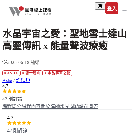
登入
水晶宇宙之愛：聖地雪士達山
高靈傳訊 x 能量聲波療癒
💡2025-06-18開課
#
ASHA
#
雪士達山
#
水晶宇宙之愛
Asha
/
許嫚烜
4.7
42 則評論
課程簡介
課程內容
關於講師
常見問題
課前問答
4.7
42 則評論